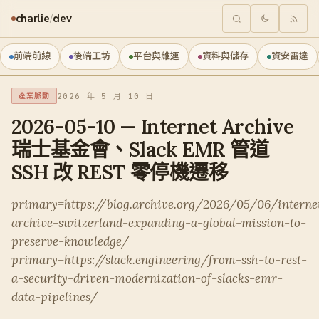
charlie
/
dev
前端前線
後端工坊
平台與維運
資料與儲存
資安雷達
2026 年 5 月 10 日
產業脈動
2026-05-10 — Internet Archive
瑞士基金會、Slack EMR 管道
SSH 改 REST 零停機遷移
primary=https://blog.archive.org/2026/05/06/interne
archive-switzerland-expanding-a-global-mission-to-
preserve-knowledge/
primary=https://slack.engineering/from-ssh-to-rest-
a-security-driven-modernization-of-slacks-emr-
data-pipelines/