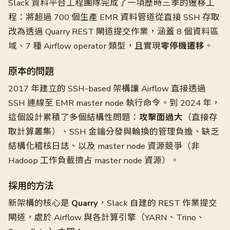
Slack 資料平台工程團隊完成了一項歷時三季的遷移工
程：將超過 700 個生產 EMR 資料管道從直接 SSH 存取
改為透過 Quarry REST 閘道提交作業，涵蓋 8 個資料區
域、7 種 Airflow operator 類型，且實現
零停機遷移
。
原本的問題
2017 年建立的 SSH-based 架構讓 Airflow 直接透過
SSH 連線至 EMR master node 執行命令。到 2024 年，
這個設計累積了多個結構性問題：
攻擊面過大
（直接存
取計算叢集）、SSH 金鑰分發與輪換的管理負擔、缺乏
結構化稽核日誌、以及 master node 資源競爭（非
Hadoop 工作負載擠占 master node 資源）。
採用的方法
新架構的核心是
Quarry
，Slack 自建的 REST 作業提交
閘道，處於 Airflow 與各計算引擎（YARN、Trino、