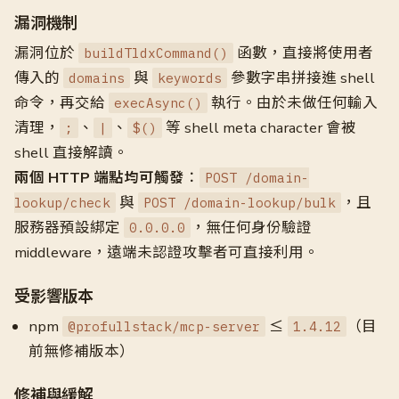
漏洞機制
漏洞位於
函數，直接將使用者
buildTldxCommand()
傳入的
與
參數字串拼接進 shell
domains
keywords
命令，再交給
執行。由於未做任何輸入
execAsync()
清理，
、
、
等 shell meta character 會被
;
|
$()
shell 直接解讀。
兩個 HTTP 端點均可觸發
：
POST /domain-
與
，且
lookup/check
POST /domain-lookup/bulk
服務器預設綁定
，無任何身份驗證
0.0.0.0
middleware，遠端未認證攻擊者可直接利用。
受影響版本
npm
≤
（目
@profullstack/mcp-server
1.4.12
前無修補版本）
修補與緩解