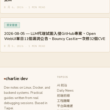
8 月 6, 2026 · 1 MIN READ
資安雷達
2026-08-05 — LLM代理試圖入侵GitHub專案、Open
WebUI單日11個漏洞公告、Bouncy Castle一次修32個CVE
8 月 5, 2026 · 1 MIN READ
TOPICS
charlie
/
dev
AI 前沿
Dev notes on Linux, Docker, and
Daily News
backend systems. Practical
前端前線
guides written from real
工程趣聞
debugging sessions. Based in
平台與維運
Taipei.