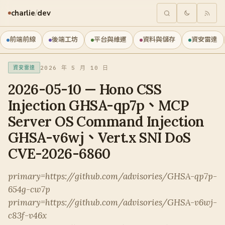
charlie
/
dev
前端前線
後端工坊
平台與維運
資料與儲存
資安雷達
2026 年 5 月 10 日
資安雷達
2026-05-10 — Hono CSS
Injection GHSA-qp7p、MCP
Server OS Command Injection
GHSA-v6wj、Vert.x SNI DoS
CVE-2026-6860
primary=https://github.com/advisories/GHSA-qp7p-
654g-cw7p
primary=https://github.com/advisories/GHSA-v6wj-
c83f-v46x