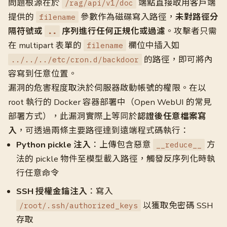
問題根源在於
端點直接取用客戶端
/rag/api/v1/doc
提供的
參數作為磁碟寫入路徑，
未對路徑分
filename
隔符號或
序列進行任何正規化或過濾
。攻擊者只需
..
在 multipart 表單的
欄位中插入如
filename
的路徑，即可將內
../../../etc/cron.d/backdoor
容寫到任意位置。
漏洞的危害程度取決於伺服器啟動帳號的權限。在以
root 執行的 Docker 容器部署中（Open WebUI 的常見
部署方式），此漏洞實際上等同於
認證後任意檔案寫
入
，可透過兩條主要路徑達到遠端程式碼執行：
Python pickle 注入
：上傳包含惡意
方
__reduce__
法的 pickle 物件至模型載入路徑，觸發反序列化時執
行任意命令
SSH 授權金鑰注入
：寫入
以獲取免密碼 SSH
/root/.ssh/authorized_keys
存取