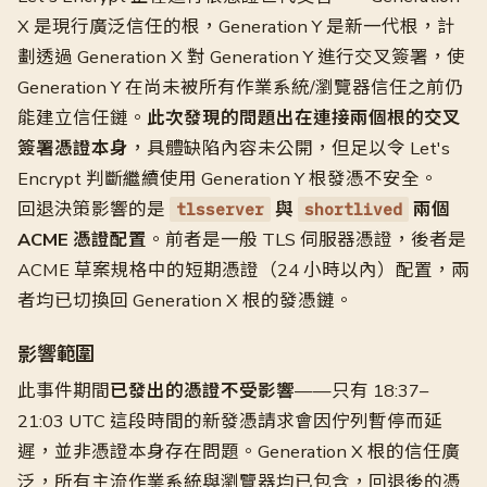
X 是現行廣泛信任的根，Generation Y 是新一代根，計
劃透過 Generation X 對 Generation Y 進行交叉簽署，使
Generation Y 在尚未被所有作業系統/瀏覽器信任之前仍
能建立信任鏈。
此次發現的問題出在連接兩個根的交叉
簽署憑證本身
，具體缺陷內容未公開，但足以令 Let's
Encrypt 判斷繼續使用 Generation Y 根發憑不安全。
回退決策影響的是
與
兩個
tlsserver
shortlived
ACME 憑證配置
。前者是一般 TLS 伺服器憑證，後者是
ACME 草案規格中的短期憑證（24 小時以內）配置，兩
者均已切換回 Generation X 根的發憑鏈。
影響範圍
此事件期間
已發出的憑證不受影響
——只有 18:37–
21:03 UTC 這段時間的新發憑請求會因佇列暫停而延
遲，並非憑證本身存在問題。Generation X 根的信任廣
泛，所有主流作業系統與瀏覽器均已包含，回退後的憑