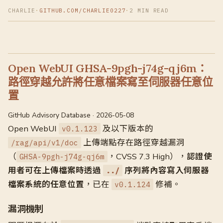
CHARLIE
·
GITHUB.COM/CHARLIE0227
·
2 MIN READ
Open WebUI GHSA-9pgh-j74g-qj6m：
路徑穿越允許將任意檔案寫至伺服器任意位
置
GitHub Advisory Database · 2026-05-08
Open WebUI
及以下版本的
v0.1.123
上傳端點存在路徑穿越漏洞
/rag/api/v1/doc
（
，CVSS 7.3 High），
認證使
GHSA-9pgh-j74g-qj6m
用者可在上傳檔案時透過
序列將內容寫入伺服器
../
檔案系統的任意位置
，已在
修補。
v0.1.124
漏洞機制