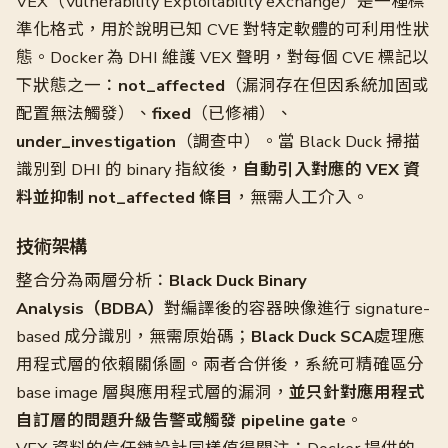
VEX（Vulnerability Exploitability eXchange）是一種標
準化格式，用於說明已知 CVE 對特定軟體的可利用性狀
態。Docker 為 DHI 維護 VEX 聲明，對每個 CVE 標記以
下狀態之一：
not_affected
（漏洞存在但因系統加固或
配置無法觸發）、
fixed
（已修補）、
under_investigation
（調查中）。當 Black Duck 掃描
識別到 DHI 的 binary 指紋後，
自動引入對應的 VEX 資
料並抑制 not_affected 條目
，無需人工介入。
技術架構
整合分為兩層分析：
Black Duck Binary
Analysis（BDBA）
對編譯後的容器映像進行 signature-
based 成分識別，無需原始碼；
Black Duck SCA
處理應
用程式層的依賴關係圖。兩者合併後，系統可精確區分
base image 層與應用程式層的漏洞，
並只針對應用程式
自訂層的問題升級告警或觸發 pipeline gate
。