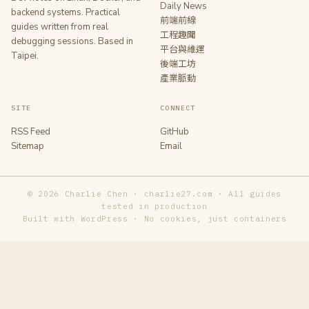
Daily News
backend systems. Practical
前端前線
guides written from real
工程趣聞
debugging sessions. Based in
平台與維運
Taipei.
後端工坊
產業脈動
SITE
CONNECT
RSS Feed
GitHub
Sitemap
Email
© 2026 Charlie Chen · charlie27.com · All guides
tested in production
Built with WordPress · No cookies, just containers