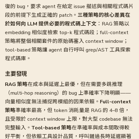
復的 bug，要求 agent 在給定 issue 描述與相關程式碼片
段的前提下生成正確的 patch。
三種策略的核心差異在
於如何向 LLM 提供必要的程式碼上下文
：RAG 策略以
embedding 相似度檢索 top-k 程式碼段；full-context
策略將整個相關套件的原始碼塞入 context window；
tool-based 策略讓 agent 自行呼叫 grep/AST 工具探索
程式碼庫。
主要發現
RAG 策略
在成本與延遲上最優，但在需要多跳推理
（multi-hop reasoning）的 bug 上準確率下降明顯——
向量相似度無法捕捉跨模組的因果依賴。
Full-context
策略
準確率最高，但 token 消耗量是 RAG 的 4–8 倍，
且受限於 context window 上限，對大型 codebase 無法
完整輸入。
Tool-based 策略
在準確率與成本間取得較
好平衡，但依賴工具設計品質，呼叫鏈過長時延遲顯著