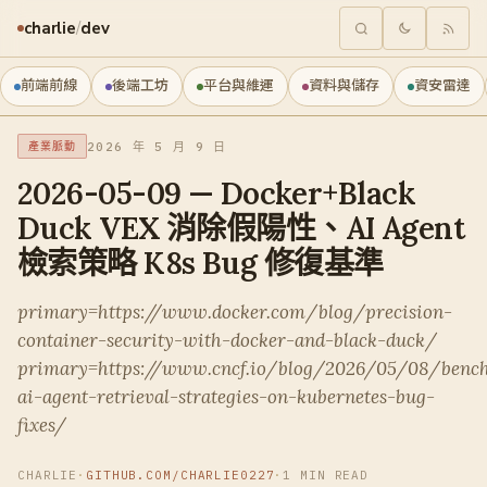
charlie
/
dev
前端前線
後端工坊
平台與維運
資料與儲存
資安雷達
2026 年 5 月 9 日
產業脈動
2026-05-09 — Docker+Black
Duck VEX 消除假陽性、AI Agent
檢索策略 K8s Bug 修復基準
primary=https://www.docker.com/blog/precision-
container-security-with-docker-and-black-duck/
primary=https://www.cncf.io/blog/2026/05/08/benc
ai-agent-retrieval-strategies-on-kubernetes-bug-
fixes/
CHARLIE
·
GITHUB.COM/CHARLIE0227
·
1 MIN READ