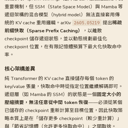
重要機制，但 SSM（State Space Model）與 Mamba 等
遞迴架構的混合模型（hybrid model）無法直接套用傳
統的 KV cache 重用邏輯。arXiv
提出
稀疏
2605.05219
前綴快取（Sparse Prefix Caching）
，以離散
checkpoint 儲存遞迴狀態，並以動態規劃最佳化
checkpoint 位置，在有限記憶體預算下最大化快取命中
率。
核心架構差異
純 Transformer 的 KV cache 直接儲存每個 token 的
key/value 張量，快取命中時從指定位置繼續解碼即可。
遞迴層（如 Mamba 的 SSM）的狀態是一個
固定大小的
壓縮摘要，無法任意從中間 token 恢復
——必須從某個
已儲存的 checkpoint 重新計算至目標位置，因此快取策
略本質上是在「儲存更多 checkpoint（較少重計算）」
與「節省記憶體（允許更多快取命中）」之間取捨。