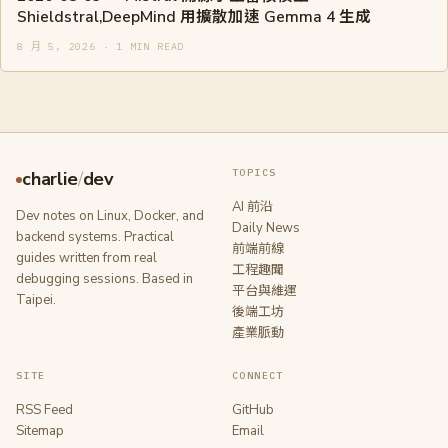
Shieldstral,DeepMind 用擴散加速 Gemma 4 生成
8 月 5, 2026 · 1 MIN READ
TOPICS
charlie
/
dev
AI 前沿
Dev notes on Linux, Docker, and
Daily News
backend systems. Practical
前端前線
guides written from real
工程趣聞
debugging sessions. Based in
平台與維運
Taipei.
後端工坊
產業脈動
SITE
CONNECT
RSS Feed
GitHub
Sitemap
Email