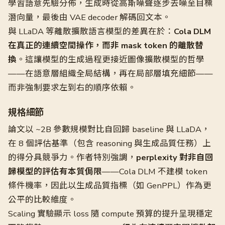
學習語意先驗分佈，生成時從高斯噪聲逐步去噪至目標
潛向量，最後由 VAE decoder 解碼回文本。
與 LLaDA 等離散擴散語言模型的差異在於：
Cola DLM
在真正的連續空間操作，而非 mask token 的離散替
換
。這讓模型的生成過程更接近圖像擴散模型的哲學
——在語意層組織全局結構，再在局部層填充細節——
而非強制要求左到右的順序依賴。
規格細節
論文以 ~2B 參數規模對比自回歸 baseline 與 LLaDA，
在 8 個評估基準（包含 reasoning 與生成品質任務）上
的得分具競爭力。作者特別強調，
perplexity 對非自回
歸模型的評估有本質侷限
——Cola DLM 不建模 token
條件機率，因此以生成品質指標（如 GenPPL）作為更
公平的比較維度。
Scaling 實驗顯示 loss 隨 compute 預算的提升呈現穩定