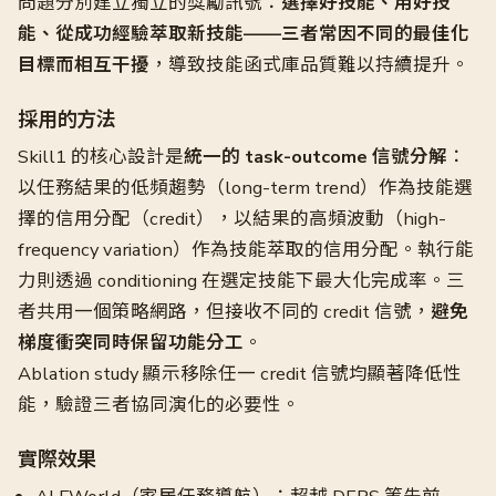
問題分別建立獨立的獎勵訊號：
選擇好技能、用好技
能、從成功經驗萃取新技能——三者常因不同的最佳化
目標而相互干擾
，導致技能函式庫品質難以持續提升。
採用的方法
Skill1 的核心設計是
統一的 task-outcome 信號分解
：
以任務結果的低頻趨勢（long-term trend）作為技能選
擇的信用分配（credit），以結果的高頻波動（high-
frequency variation）作為技能萃取的信用分配。執行能
力則透過 conditioning 在選定技能下最大化完成率。三
者共用一個策略網路，但接收不同的 credit 信號，
避免
梯度衝突同時保留功能分工
。
Ablation study 顯示移除任一 credit 信號均顯著降低性
能，驗證三者協同演化的必要性。
實際效果