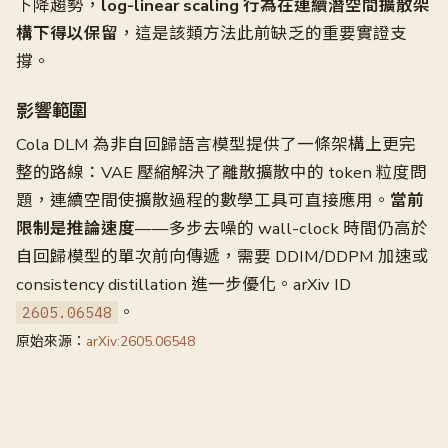
下降趨勢，
log-linear scaling 行為在連續潛空間擴散架
構下得以保留
，這是該類方法此前缺乏的重要實證支
撐。
影響範圍
Cola DLM 為非自回歸語言模型提供了一條架構上更完
整的路線：VAE 壓縮解決了離散擴散中的 token 粒度問
題，連續空間使擴散過程的數學工具可直接應用。
當前
限制是推論速度
——多步去噪的 wall-clock 時間仍高於
自回歸模型的單次前向傳遞，需要 DDIM/DDPM 加速或
consistency distillation 進一步優化。arXiv ID
。
2605.06548
原始來源：
arXiv:2605.06548