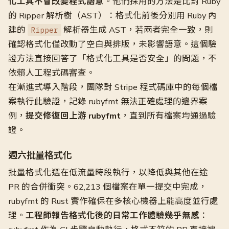
化工具不會改變程式語意
。他們採用的方法是比對 Ruby
的 Ripper 解析樹（AST）：格式化前後分別用 Ruby 內
建的
解析器生成 AST，若兩者完全一致，則
Ripper
確認格式化僅改動了空白與排版，未影響語意。這個驗
證方法直接回答了「格式化工具是否安全」的問題，不
依賴人工程式碼審查。
在漸進式導入階段，團隊對 Stripe 程式碼庫中的每個檔
案執行此驗證，記錄 rubyfmt 無法正確處理的邊界案
例，
提交修復回上游 rubyfmt
，直到所有檔案均通過驗
證。
週六批量格式化
批量格式化選在低流量時段執行，以降低與其他在途
PR 的合併衝突。62,213 個檔案在單一提交中完成，
rubyfmt 的 Rust 實作確保在多核心機器上能高度並行處
理。
工程師報告格式化後的日常工作體驗幾乎無感
：