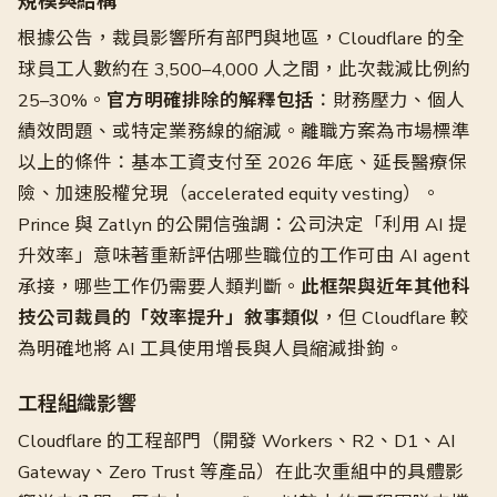
規模與結構
根據公告，裁員影響所有部門與地區，Cloudflare 的全
球員工人數約在 3,500–4,000 人之間，此次裁減比例約
25–30%。
官方明確排除的解釋包括
：財務壓力、個人
績效問題、或特定業務線的縮減。離職方案為市場標準
以上的條件：基本工資支付至 2026 年底、延長醫療保
險、加速股權兌現（accelerated equity vesting）。
Prince 與 Zatlyn 的公開信強調：公司決定「利用 AI 提
升效率」意味著重新評估哪些職位的工作可由 AI agent
承接，哪些工作仍需要人類判斷。
此框架與近年其他科
技公司裁員的「效率提升」敘事類似
，但 Cloudflare 較
為明確地將 AI 工具使用增長與人員縮減掛鉤。
工程組織影響
Cloudflare 的工程部門（開發 Workers、R2、D1、AI
Gateway、Zero Trust 等產品）在此次重組中的具體影