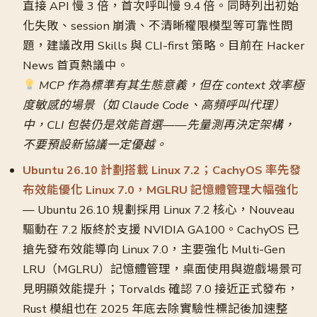
直接 API 慢 3 倍，首次呼叫慢 9.4 倍。同時列出初始
化失敗、session 崩潰、不清晰權限模型等可靠性問
題，建議改用 Skills 與 CLI-first 策略。目前在 Hacker
News 首頁熱議中。
MCP 作為標準有其生態意義，但在 context 效率極
度敏感的場景（如 Claude Code、高頻呼叫代理）
中，CLI 包裝仍是效能首選——先量測再決定架構，
不要預設新協議一定優越。
Ubuntu 26.10 計劃搭載 Linux 7.2；CachyOS 率先發
布效能優化 Linux 7.0，MGLRU 記憶體管理大幅強化
— Ubuntu 26.10 規劃採用 Linux 7.2 核心，Nouveau
驅動在 7.2 版終於支援 NVIDIA GA100。CachyOS 已
搶先發布效能導向 Linux 7.0，主要強化 Multi-Gen
LRU（MGLRU）記憶體管理，桌面使用與遊戲場景可
見明顯效能提升；Torvalds 確認 7.0 接近正式發布，
Rust 模組也在 2025 年底去除實驗性標記後加速整