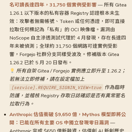
名可讀長達四年，31,750 個實例受影響
— 所有 Gitea
1.26.1 以下版本的私有容器 Registry 認證根本未生
效：攻擊者無需帳號、Token 或任何憑證，即可直接
拉取任何標記為「私有」的 OCI 映像檔。漏洞由
NoScope 自主滲透測試代理於 4 月發現，存在長達四
年未被偵測；全球約 31,750 個網路可達實例受影
響，Forgejo 社群分支同樣受波及。修補版本 Gitea
1.26.2 已於 5 月 20 日發布。
所有自架 Gitea / Forgejo 實例應立即升至 1.26.2；
若無法立即修補，請在設定檔加上
作為臨時
[service].REQUIRE_SIGNIN_VIEW=true
防護，並稽核 Registry 存取日誌確認是否有異常匿名
拉取行為。
Anthropic 估值衝破 $9,650 億，Mythos 模型即將公
開：已能在所有主要 OS 中獨立發現零日漏洞
—
Anthropic 完成 $650 億新融資，估值創 AI 新創歷史