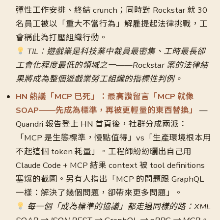
彈性工作安排、終結 crunch；同時對 Rockstar 就 30
名員工被以「重大不當行為」解雇提起法律挑戰，工
會稱此為打壓組織行動。
TIL：遊戲業是科技業中裁員最密集、工時最長卻
工會化程度最低的領域之一——Rockstar 案的法律結
果將成為整個遊戲業勞工組織的指標性判例。
HN 熱議「MCP 已死」：最高讚留言「MCP 就像
SOAP——先成為標準，再被更輕量的東西替換」
—
Quandri 報告登上 HN 首頁後，社群分成兩派：
「MCP 是生態標準，慢點值得」vs「生產環境根本用
不起這個 token 耗量」。工程師紛紛曬出自己用
Claude Code + MCP 結果 context 被 tool definitions
塞爆的截圖。另有人指出「MCP 的問題跟 GraphQL
一樣：解決了幾個問題，卻帶來更多問題」。
每一個「成為標準的協議」都走過同樣的路：XML