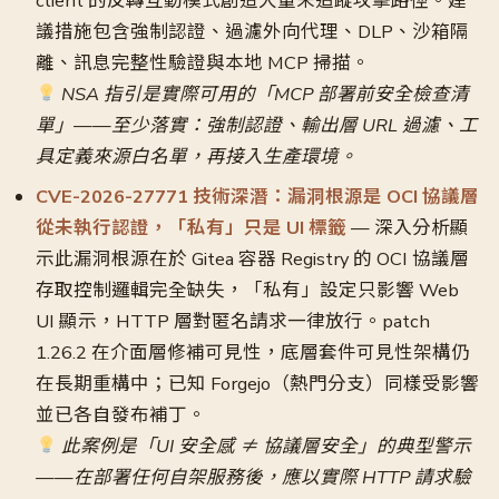
client 的反轉互動模式創造大量未追蹤攻擊路徑。建
議措施包含強制認證、過濾外向代理、DLP、沙箱隔
離、訊息完整性驗證與本地 MCP 掃描。
NSA 指引是實際可用的「MCP 部署前安全檢查清
單」——至少落實：強制認證、輸出層 URL 過濾、工
具定義來源白名單，再接入生產環境。
CVE-2026-27771 技術深潛：漏洞根源是 OCI 協議層
從未執行認證，「私有」只是 UI 標籤
— 深入分析顯
示此漏洞根源在於 Gitea 容器 Registry 的 OCI 協議層
存取控制邏輯完全缺失，「私有」設定只影響 Web
UI 顯示，HTTP 層對匿名請求一律放行。patch
1.26.2 在介面層修補可見性，底層套件可見性架構仍
在長期重構中；已知 Forgejo（熱門分支）同樣受影響
並已各自發布補丁。
此案例是「UI 安全感 ≠ 協議層安全」的典型警示
——在部署任何自架服務後，應以實際 HTTP 請求驗