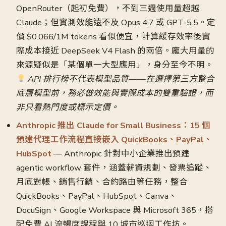
OpenRouter（起初免費），不到三週使用量超越
Claude；但實測效能遠不及 Opus 4.7 或 GPT-5.5。定
價 $0.066/1M tokens 看似便宜，計算緩存效率後實
際成本接近 DeepSeek V4 Flash 的兩倍。龐大用量的
來源疑似是「某個單一大型應用」，身分至今不明。
API 排行榜不代表模型品質——在選擇第三方整合
底層模型前，務必做效能與實際成本的雙重驗證，而
非只看熱門度或標示定價。
Anthropic 推出 Claude for Small Business：15 個
預建代理工作流程直接嵌入 QuickBooks、PayPal、
HubSpot
— Anthropic 針對中小企業推出預建
agentic workflow 套件，涵蓋薪資規劃、發票追蹤、
月底對帳、銷售行銷、合約路由等任務，整合
QuickBooks、PayPal、HubSpot、Canva、
DocuSign、Google Workspace 與 Microsoft 365，搭
配免費 AI 流暢度課程與 10 城市巡迴工作坊。