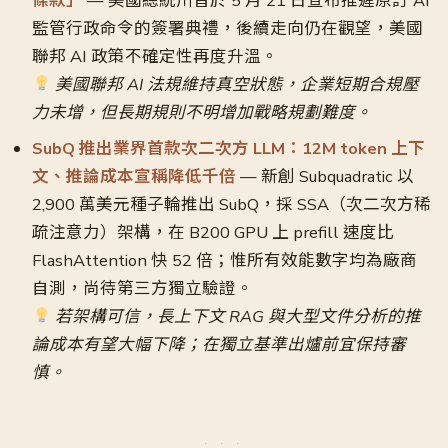
條款」
— 美國總統川普於 5 月 21 日宣布推遲原訂 AI
監管行政命令的簽署典禮，後續走向仍在觀望，美國
聯邦 AI 政策不確定性再度升溫。
美國聯邦 AI 法規維持真空狀態，企業短期合規壓
力未增，但長期規則不明增加戰略規劃難度。
SubQ 推出業界首款次二次方 LLM：12M token 上下
文、推論成本宣稱降低千倍
— 新創 Subquadratic 以
2,900 萬美元種子輪推出 SubQ，採 SSA（次二次方稀
疏注意力）架構，在 B200 GPU 上 prefill 速度比
FlashAttention 快 52 倍；惟所有效能數字均為廠商
自測，尚待第三方獨立驗證。
若架構可信，長上下文 RAG 與大型文件分析的推
論成本有望大幅下降；在獨立基準出爐前宜保持審
慎。