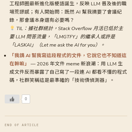
工程師圈最新進化版梗語誕生，反映 LLM 普及後的職
場荒謬感；有人開始問：既然 AI 幫我摘要了會議紀
錄，那會議本身還有必要嗎？
TIL：據社群統計，Stack Overflow 月活已低於主
要 LLM 問答流量，「LMGTFY」的繼承人或許是
「LASKAI」（Let me ask the AI for you）。
「我請 AI 幫我寫這段程式的文件，它說它也不知道這
在幹嘛」
— 2026 年文件 meme 新浪潮：用 LLM 生
成文件反而暴露了自己寫了一段連 AI 都看不懂的程式
碼，社群笑稱這是最準確的「技術債偵測器」。
0
END OF ARTICLE