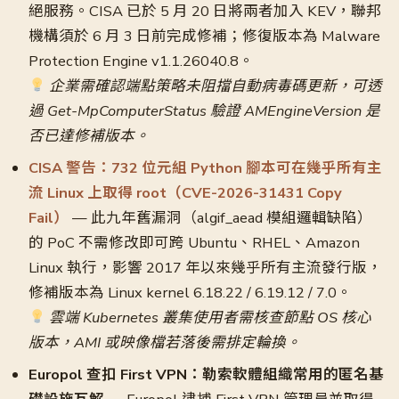
絕服務。CISA 已於 5 月 20 日將兩者加入 KEV，聯邦
機構須於 6 月 3 日前完成修補；修復版本為 Malware
Protection Engine v1.1.26040.8。
企業需確認端點策略未阻擋自動病毒碼更新，可透
過 Get-MpComputerStatus 驗證 AMEngineVersion 是
否已達修補版本。
CISA 警告：732 位元組 Python 腳本可在幾乎所有主
流 Linux 上取得 root（CVE-2026-31431 Copy
Fail）
— 此九年舊漏洞（algif_aead 模組邏輯缺陷）
的 PoC 不需修改即可跨 Ubuntu、RHEL、Amazon
Linux 執行，影響 2017 年以來幾乎所有主流發行版，
修補版本為 Linux kernel 6.18.22 / 6.19.12 / 7.0。
雲端 Kubernetes 叢集使用者需核查節點 OS 核心
版本，AMI 或映像檔若落後需排定輪換。
Europol 查扣 First VPN：勒索軟體組織常用的匿名基