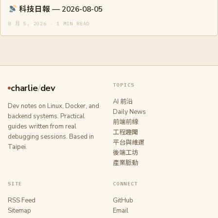
科技日報 — 2026-08-05
8 月 5, 2026 · 1 MIN READ
TOPICS
charlie
/
dev
AI 前沿
Dev notes on Linux, Docker, and
Daily News
backend systems. Practical
前端前線
guides written from real
工程趣聞
debugging sessions. Based in
平台與維運
Taipei.
後端工坊
產業脈動
SITE
CONNECT
RSS Feed
GitHub
Sitemap
Email