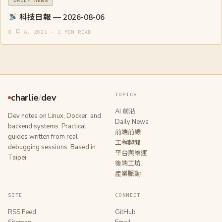
DAILY NEWS
科技日報 — 2026-08-06
8 月 6, 2026 · 1 MIN READ
TOPICS
charlie
/
dev
AI 前沿
Dev notes on Linux, Docker, and
Daily News
backend systems. Practical
前端前線
guides written from real
工程趣聞
debugging sessions. Based in
平台與維運
Taipei.
後端工坊
產業脈動
SITE
CONNECT
RSS Feed
GitHub