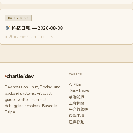
DAILY NEWS
科技日報 — 2026-08-08
8 月 8, 2026 · 1 MIN READ
TOPICS
charlie
/
dev
AI 前沿
Dev notes on Linux, Docker, and
Daily News
backend systems. Practical
前端前線
guides written from real
工程趣聞
debugging sessions. Based in
平台與維運
Taipei.
後端工坊
產業脈動