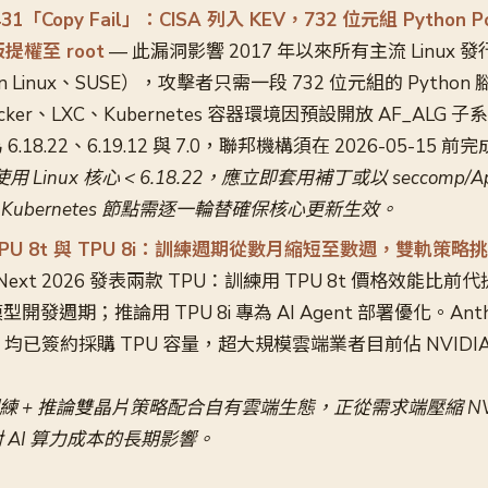
1431「Copy Fail」：CISA 列入 KEV，732 位元組 Python
版提權至 root
— 此漏洞影響 2017 年以來所有主流 Linux 發
on Linux、SUSE），攻擊者只需一段 732 位元組的 Pytho
ocker、LXC、Kubernetes 容器環境因預設開放 AF_ALG
18.22、6.19.12 與 7.0，聯邦機構須在 2026-05-15 
Linux 核心 < 6.18.22，應立即套用補丁或以 seccomp/Ap
取；Kubernetes 節點需逐一輪替確保核心更新生效。
 TPU 8t 與 TPU 8i：訓練週期從數月縮短至數週，雙軌策略挑戰
ud Next 2026 發表兩款 TPU：訓練用 TPU 8t 價格效能比前代
發週期；推論用 TPU 8i 專為 AI Agent 部署優化。Anthr
eta 均已簽約採購 TPU 容量，超大規模雲端業者目前佔 NVID
以訓練 + 推論雙晶片策略配合自有雲端生態，正從需求端壓縮 NVI
 AI 算力成本的長期影響。