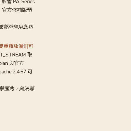
PA-Series
09，官方修補版預
範圍，或暫時停用此功
P/2 雙重釋放漏洞可
T_STREAM 取
an 與官方
e 2.4.67 可
 攻擊面內，無法等