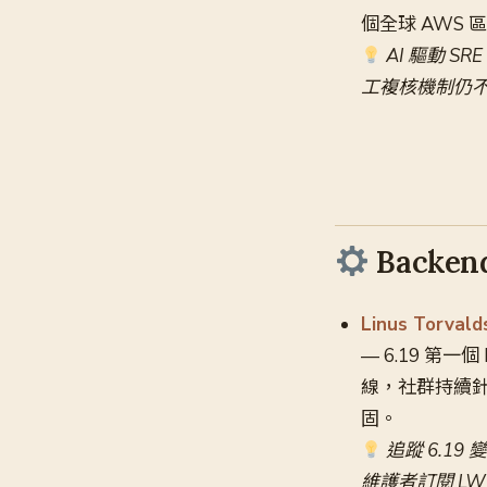
個全球 AWS 
AI 驅動 S
工複核機制仍
Backend
Linus Torva
— 6.19 第一
線，社群持續針對
固。
追蹤 6.19
維護者訂閱 LW