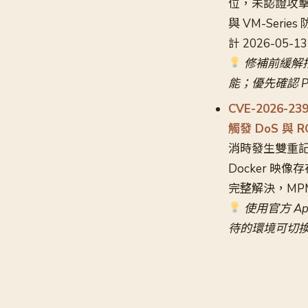
位，未認證攻擊者
與 VM-Seri
計 2026-05-
修補前緩解措施
能；優先確認 P
CVE-2026-23
觸發 DoS 與 R
消時發生雙重記憶
Docker 映像
完整解決，MPM 
使用官方 Ap
待的環境可切換至