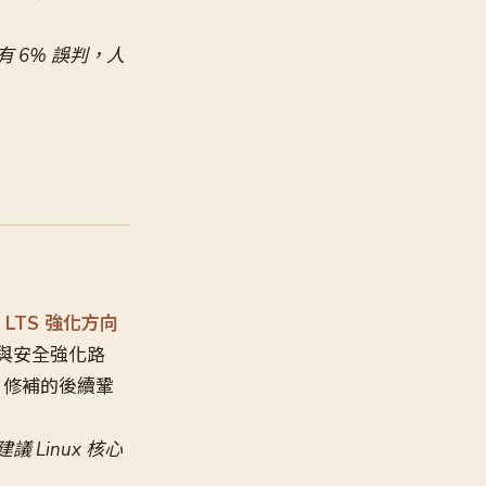
有 6% 誤判，人
18 LTS 強化方向
升級與安全強化路
1 修補的後續鞏
 Linux 核心