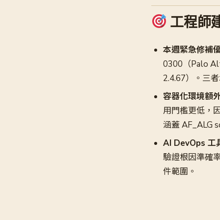
工程師
本週緊急修補
0300（Palo A
2.4.67）
容器化環境額
用門檻更低，因 A
涵蓋 AF_ALG 
AI DevOps
驗證根因準確率
件範圍。