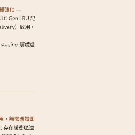
程器強化
—
-Gen LRU 記
Delivery）啟用，
ging 環境進
積極利用，無需憑證即
ortal 存在緩衝區溢