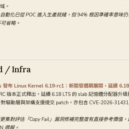
區域。
RE 自動化已從 POC 進入生產就緒，但 94% 根因準確率意味仍
不可省略。
 / Infra
lds 發布 Linux Kernel 6.19-rc1：新開發週期展開，延續 6.
個 RC 版本正式釋出，延續 6.18 LTS 的 slab 記憶體分配器
驅動層與架構支援提交 patch，亦包含 CVE-2026-3143
 變更集對評估「Copy Fail」漏洞修補完整度有直接參考價值，建議
N 週報。