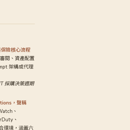
管理與保險核心流程
行文件審閱、資產配置
pt 架構或代理
T 採購決策週期
Actions，聲稱
Watch、
rDuty、
地端混合環境，涵蓋六