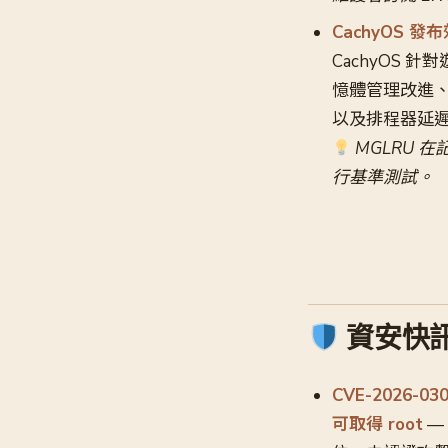
CachyOS 發
CachyOS 針
憶體管理改進、Pant
以及排程器延
MGLRU 
行基準測試。
資安快
CVE-2026-
可取得 root
— 