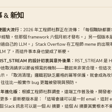
 & 新知
職梗圖大流行
：2026 年工程師社群正在流傳：「每個職缺都要求 
k 工作經驗，但那個 framework 六個月前才發布。」另一個
自己的 LLM。」Stack Overflow 在工程師 meme 的
LLM 了，而這件事本身也變成了新梗。
2 RST_STREAM 的設計初衷與意外後果
：RST_STREAM 是 
途取消請求以節省頻寬的機制——聽起來非常合理。但這次 Apac
918 揭示，「取消清理」邏輯若缺乏嚴格的冪等保護，就會成為
往往比一般實作 bug 更難被發現與預防。
6 年進化版
：根據工程師社群調查，遠端工作普及後，開發者
 年更多。最新梗版本是：「這場會議可以是一封 email，這封 em
這個 Slack 訊息可以是一個 AI 摘要，這個 AI 摘要其實根