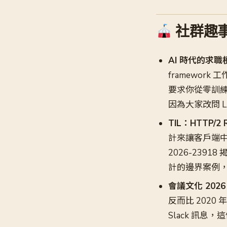
社群趣事
AI 時代的求
framewor
要求你從零訓練過
因為大家改問 
TIL：HTTP/
計來讓客戶端中
2026-23
計的邊界案例，
會議文化 202
反而比 2020
Slack 訊息，