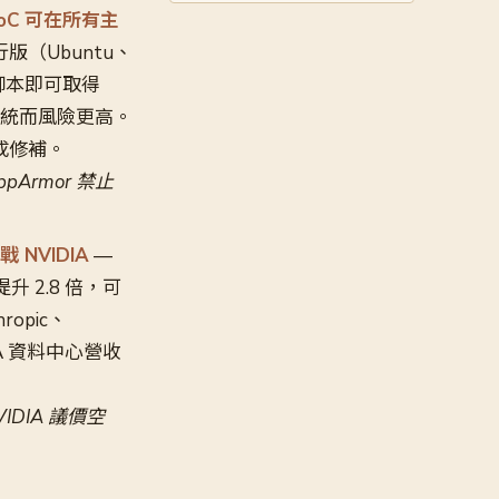
 PoC 可在所有主
行版（Ubuntu、
n 腳本即可取得
 子系統而風險更高。
前完成修補。
pArmor 禁止
 NVIDIA
—
提升 2.8 倍，可
opic、
IA 資料中心營收
DIA 議價空