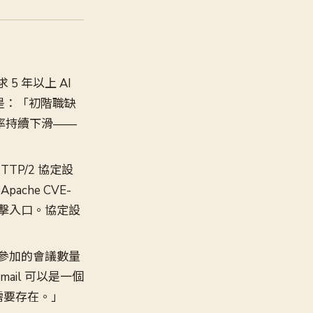
5 年以上 AI
版本是：「初階職缺
出現率持續下滑——
HTTP/2 協定設
he CVE-
攻擊入口。協定設
參加的會議數量
ail 可以是一個
本不需要存在。」