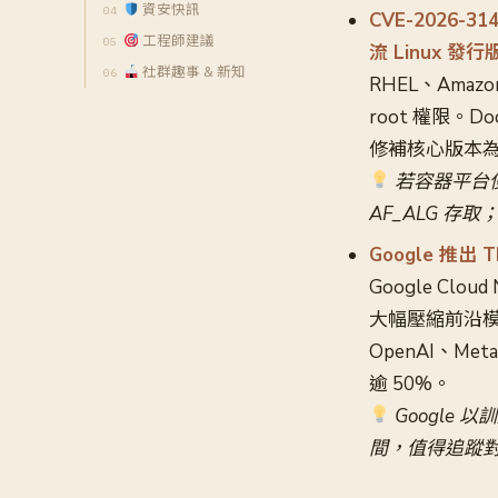
資安快訊
CVE-2026-3
工程師建議
流 Linux 發行
社群趣事 & 新知
RHEL、Amaz
root 權限。D
修補核心版本為 6.
若容器平台使用 
AF_ALG 存
Google 推出
Google Clo
大幅壓縮前沿模型開
OpenAI、M
逾 50%。
Google 
間，值得追蹤對