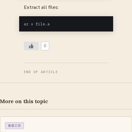
Extract all files:
ar x file.a
0
END OF ARTICLE
More on this topic
後端工坊