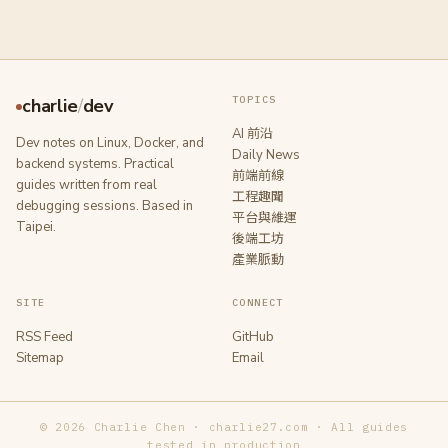
TOPICS
charlie
/
dev
AI 前沿
Dev notes on Linux, Docker, and
Daily News
backend systems. Practical
前端前線
guides written from real
工程趣聞
debugging sessions. Based in
平台與維運
Taipei.
後端工坊
產業脈動
SITE
CONNECT
RSS Feed
GitHub
Sitemap
Email
© 2026 Charlie Chen · charlie27.com · All guides
tested in production