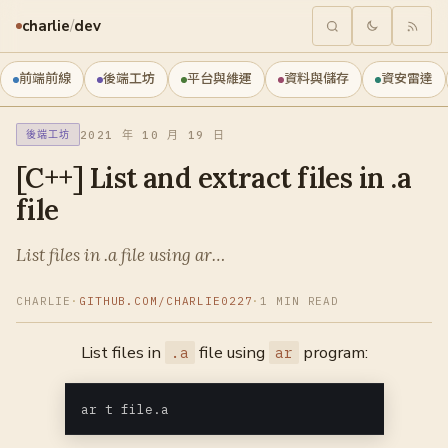
charlie
/
dev
前端前線
後端工坊
平台與維運
資料與儲存
資安雷達
2021 年 10 月 19 日
後端工坊
[C++] List and extract files in .a
file
List files in .a file using ar…
CHARLIE
·
GITHUB.COM/CHARLIE0227
·
1 MIN READ
List files in
file using
program:
.a
ar
ar t file.a