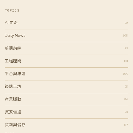
TOPICS
AI 前沿
90
Daily News
108
前端前線
79
工程趣聞
88
平台與維運
109
後端工坊
95
產業脈動
86
資安雷達
90
資料與儲存
87