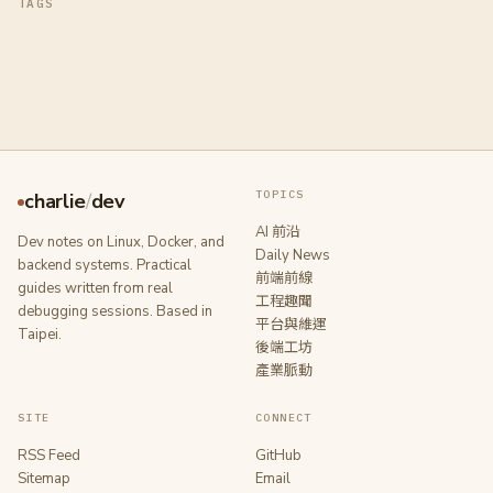
TAGS
TOPICS
charlie
/
dev
AI 前沿
Dev notes on Linux, Docker, and
Daily News
backend systems. Practical
前端前線
guides written from real
工程趣聞
debugging sessions. Based in
平台與維運
Taipei.
後端工坊
產業脈動
SITE
CONNECT
RSS Feed
GitHub
Sitemap
Email